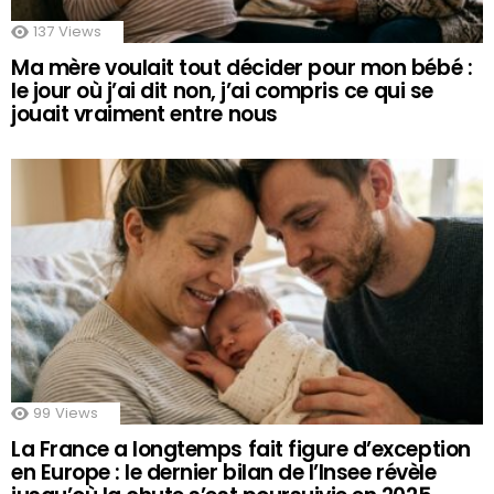
137
Views
Ma mère voulait tout décider pour mon bébé :
le jour où j’ai dit non, j’ai compris ce qui se
jouait vraiment entre nous
99
Views
La France a longtemps fait figure d’exception
en Europe : le dernier bilan de l’Insee révèle