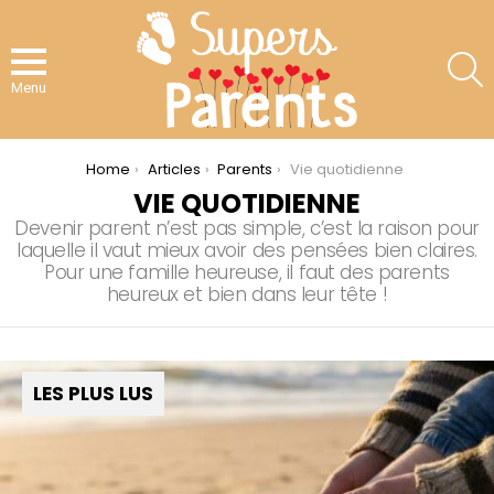
S
Menu
You are here:
Home
Articles
Parents
Vie quotidienne
VIE QUOTIDIENNE
Devenir parent n’est pas simple, c’est la raison pour
laquelle il vaut mieux avoir des pensées bien claires.
Pour une famille heureuse, il faut des parents
heureux et bien dans leur tête !
LES PLUS LUS