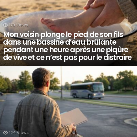
179
Views
Mon voisin plonge le pied de son fils
dans une bassine d’eau brûlante
pendant une heure après une piqûre
de vive et ce n’est pas pour le distraire
124
Views