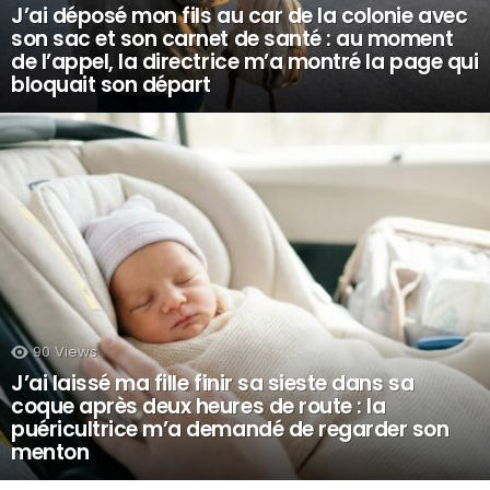
J’ai déposé mon fils au car de la colonie avec
son sac et son carnet de santé : au moment
de l’appel, la directrice m’a montré la page qui
bloquait son départ
90
Views
J’ai laissé ma fille finir sa sieste dans sa
coque après deux heures de route : la
puéricultrice m’a demandé de regarder son
menton