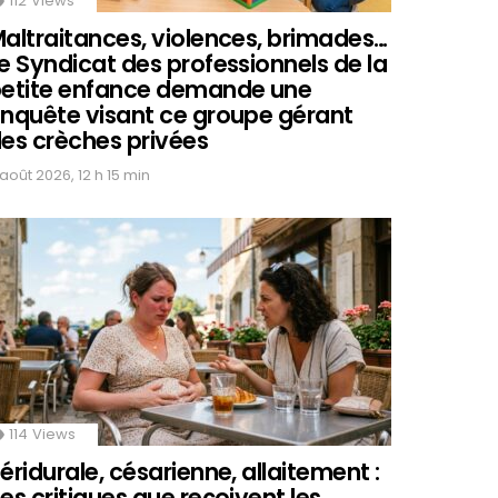
112
Views
altraitances, violences, brimades…
e Syndicat des professionnels de la
etite enfance demande une
nquête visant ce groupe gérant
es crèches privées
 août 2026, 12 h 15 min
114
Views
éridurale, césarienne, allaitement :
es critiques que reçoivent les