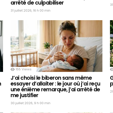
arrêté de culpabiliser
31
31 juillet 2026, 16 h 00 min
155
Views
J’ai choisi le biberon sans même
G
n
essayer d’allaiter : le jour où j’ai reçu
p
une énième remarque, j’ai arrêté de
29
me justifier
30 juillet 2026, 9 h 00 min