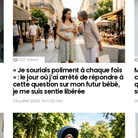
122
Views
« Je souriais poliment à chaque fois
M
» : le jour où j’ai arrêté de répondre à
c
cette question sur mon futur bébé,
q
je me suis sentie libérée
s
28 juillet 2026, 14 h 00 min
28