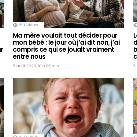
153
Views
Ma mère voulait tout décider pour
L
é
mon bébé : le jour où j’ai dit non, j’ai
d
r
compris ce qui se jouait vraiment
b
entre nous
c
5 août 2026, 18 h 05 min
5