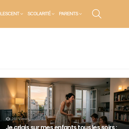
SEARCH
OLESCENT
SCOLARITÉ
PARENTS
281
Views
Je criais sur mes enfants tous les soirs :