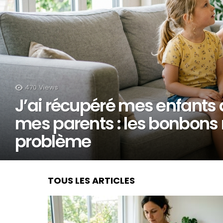
470
Views
J’ai récupéré mes enfants 
mes parents : les bonbons n
problème
TOUS LES ARTICLES