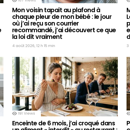
167
Views
Mon voisin tapait au plafond à
M
chaque pleur de mon bébé : le jour
L
où j’ai reçu son courrier
p
e
recommandé, j’ai découvert ce que
e
la loi dit vraiment
d
4 août 2026, 12 h 15 min
3
191
Views
Enceinte de 6 mois, j’ai croqué dans
P
un aliment « interdit » au restaurant :
c