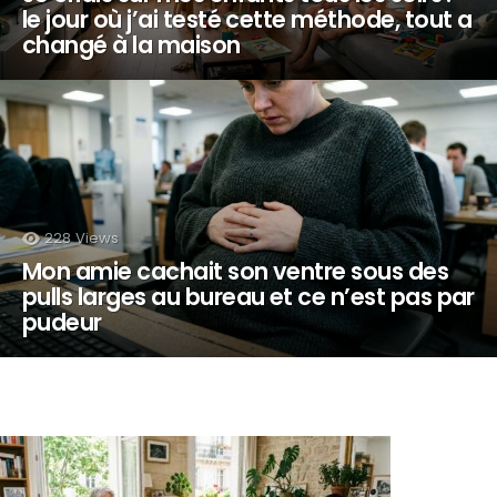
le jour où j’ai testé cette méthode, tout a
changé à la maison
228
Views
Mon amie cachait son ventre sous des
pulls larges au bureau et ce n’est pas par
pudeur