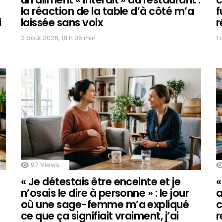
la réaction de la table d’à côté m’a
f
i
laissée sans voix
r
2 août 2026, 18 h 05 min
1
97
Views
« Je détestais être enceinte et je
«
n’osais le dire à personne » : le jour
a
où une sage-femme m’a expliqué
c
ce que ça signifiait vraiment, j’ai
r