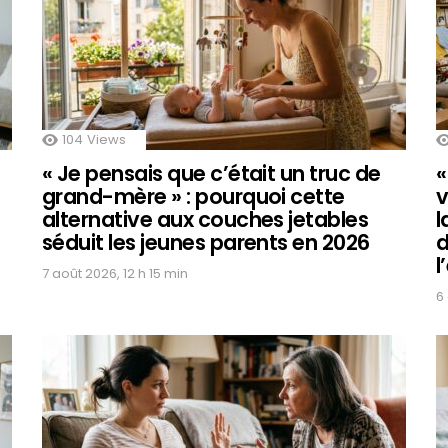
104
Views
« Je pensais que c’était un truc de
«
grand-mère » : pourquoi cette
v
alternative aux couches jetables
l
séduit les jeunes parents en 2026
d
l
7 août 2026, 12 h 15 min
6