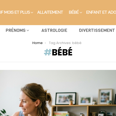
F MOIS ET PLUS
ALLAITEMENT
BÉBÉ
ENFANT ET AD
PRÉNOMS
ASTROLOGIE
DIVERTISSEMENT
Home
Tag Archives: bébé
BÉBÉ