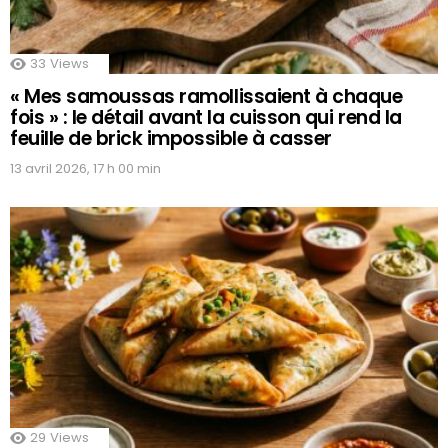
33
Views
« Mes samoussas ramollissaient à chaque
fois » : le détail avant la cuisson qui rend la
feuille de brick impossible à casser
13 avril 2026, 17 h 00 min
29
Views