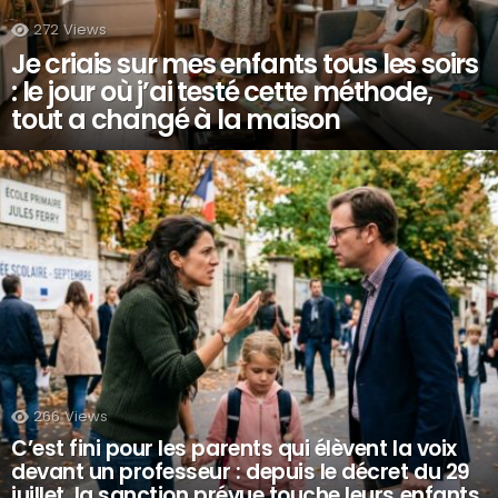
272
Views
Je criais sur mes enfants tous les soirs
: le jour où j’ai testé cette méthode,
tout a changé à la maison
266
Views
C’est fini pour les parents qui élèvent la voix
devant un professeur : depuis le décret du 29
juillet, la sanction prévue touche leurs enfants