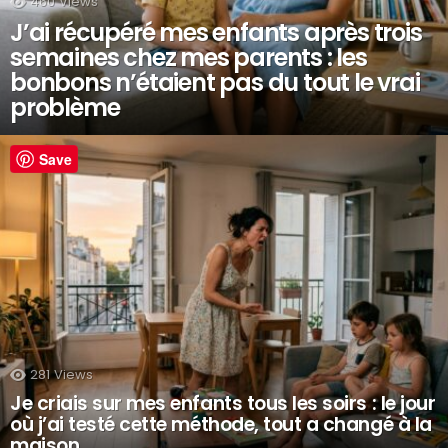
460
Views
J’ai récupéré mes enfants après trois
semaines chez mes parents : les
bonbons n’étaient pas du tout le vrai
problème
Save
281
Views
Je criais sur mes enfants tous les soirs : le jour
où j’ai testé cette méthode, tout a changé à la
maison