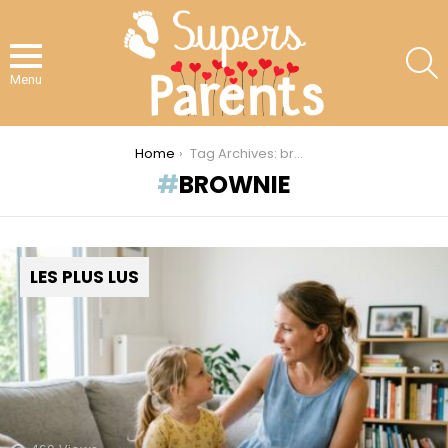
S
Menu
You are here:
Home
Tag Archives: brownie
BROWNIE
LES PLUS LUS