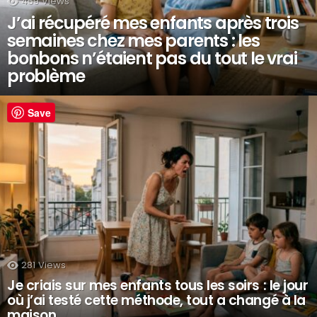
459
Views
J’ai récupéré mes enfants après trois
semaines chez mes parents : les
bonbons n’étaient pas du tout le vrai
problème
Save
281
Views
Je criais sur mes enfants tous les soirs : le jour
où j’ai testé cette méthode, tout a changé à la
maison