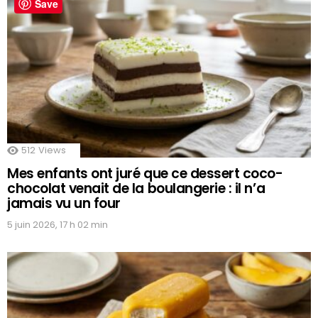
Save
512
Views
Mes enfants ont juré que ce dessert coco-
chocolat venait de la boulangerie : il n’a
jamais vu un four
5 juin 2026, 17 h 02 min