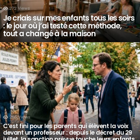
272
Views
Je criais sur mes enfants tous les soirs
: le jour où j’ai testé cette méthode,
tout a changé à la maison
266
Views
C’est fini pour les parents qui élèvent la voix
devant un professeur : depuis le décret du 29
juillet, la sanction prévue touche leurs enfants