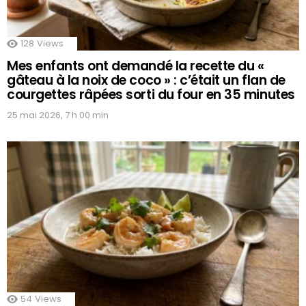
128
Views
Mes enfants ont demandé la recette du «
gâteau à la noix de coco » : c’était un flan de
courgettes râpées sorti du four en 35 minutes
25 mai 2026, 7 h 00 min
54
Views