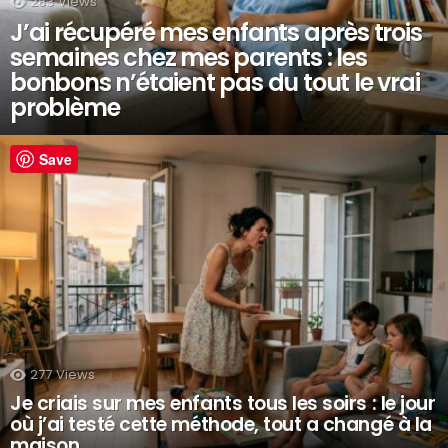
283
Views
J’ai récupéré mes enfants après trois
semaines chez mes parents : les
bonbons n’étaient pas du tout le vrai
problème
Save
277
Views
Je criais sur mes enfants tous les soirs : le jour
où j’ai testé cette méthode, tout a changé à la
maison