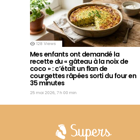
128
Views
Mes enfants ont demandé la
recette du « gâteau à la noix de
coco » : c’était un flan de
courgettes râpées sorti du four en
35 minutes
25 mai 2026, 7 h 00 min