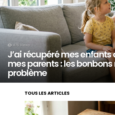
476
Views
J’ai récupéré mes enfants 
mes parents : les bonbons n
problème
TOUS LES ARTICLES