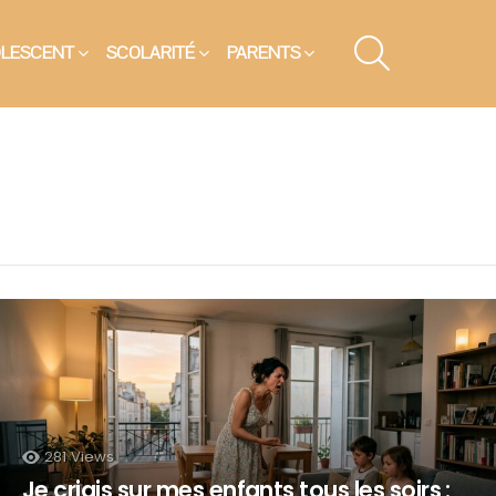
SEARCH
OLESCENT
SCOLARITÉ
PARENTS
281
Views
Je criais sur mes enfants tous les soirs :