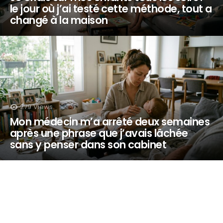
le jour où j’ai testé cette méthode, tout a
changé à la maison
279
Views
Mon médecin m’a arrêté deux semaines
après une phrase que j’avais lâchée
sans y penser dans son cabinet