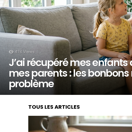
474
Views
J’ai récupéré mes enfants 
mes parents : les bonbons n
problème
TOUS LES ARTICLES