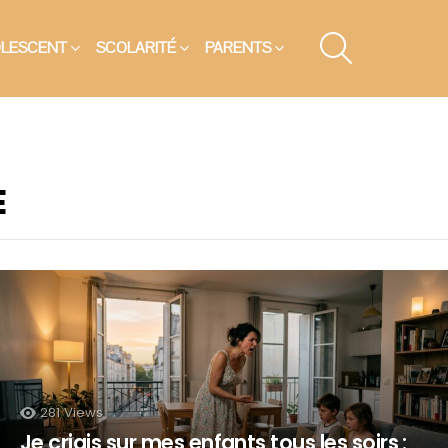
SEARCH
OLESCENT
SCOLARITÉ
PARENTS
E
281
Views
Je criais sur mes enfants tous les soirs :