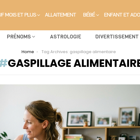
F MOIS ET PLUS
ALLAITEMENT
BÉBÉ
ENFANT ET AD
PRÉNOMS
ASTROLOGIE
DIVERTISSEMENT
Home
Tag Archives: gaspillage alimentaire
GASPILLAGE ALIMENTAIR