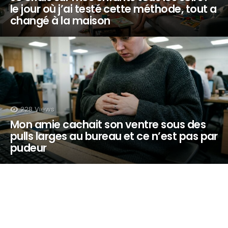
le jour où j’ai testé cette méthode, tout a
changé à la maison
228
Views
Mon amie cachait son ventre sous des
pulls larges au bureau et ce n’est pas par
pudeur