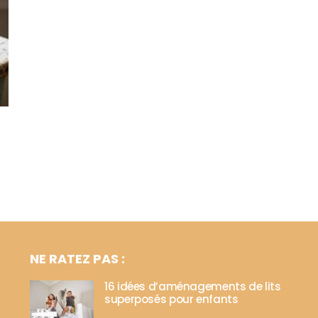
NE RATEZ PAS :
16 idées d’aménagements de lits
superposés pour enfants