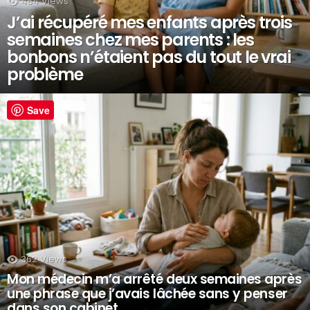
484
Views
J’ai récupéré mes enfants après trois
semaines chez mes parents : les
bonbons n’étaient pas du tout le vrai
problème
Save
362
Views
Mon médecin m’a arrêté deux semaines après
une phrase que j’avais lâchée sans y penser
dans son cabinet