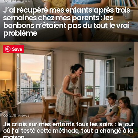
393
Views
J’ai récupéré mes enfants après trois
semaines chez mes parents : les
bonbons n’étaient pas du tout le vrai
problème
Save
279
Views
Je criais sur mes enfants tous les soirs : le jour
où j’ai testé cette méthode, tout a changé à la
maison