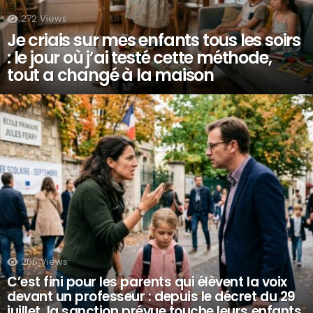
272
Views
Je criais sur mes enfants tous les soirs
: le jour où j’ai testé cette méthode,
tout a changé à la maison
266
Views
C’est fini pour les parents qui élèvent la voix
devant un professeur : depuis le décret du 29
juillet, la sanction prévue touche leurs enfants