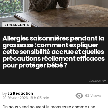
ÊTRE ENCEINTE
Allergies saisonnières pendant la
grossesse : comment expliquer
cette sensibilité accrue et quelles
précautions réellement efficaces
pour protéger bébé ?
Source: DR
by
La Rédaction
42
Views
20 février 2026, 18 h 05 min
On nous vend souvent la grossesse comme une