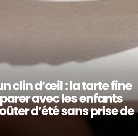
 clin d’œil : la tarte fine
parer avec les enfants
oûter d’été sans prise de