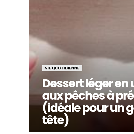
VIE QUOTIDIENNE
Dessert léger en un
aux pêches à pré
(idéale pour un g
tête)