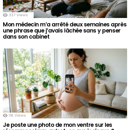
337
Views
Mon médecin m’a arrêté deux semaines après
une phrase que j’avais lâchée sans y penser
dans son cabinet
118
Views
Je poste une photo de mon ventre sur les