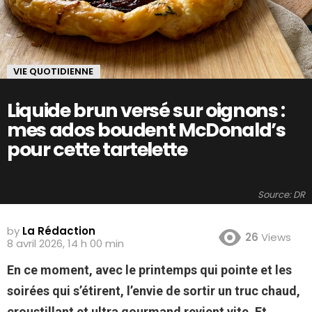
VIE QUOTIDIENNE
Liquide brun versé sur oignons :
mes ados boudent McDonald’s
pour cette tartelette
Source: DR
by
La Rédaction
26
Views
8 avril 2026, 14 h 00 min
En ce moment, avec le printemps qui pointe et les
soirées qui s’étirent, l’envie de sortir un truc chaud,
croustillant et ultra gourmand revient vite. Et