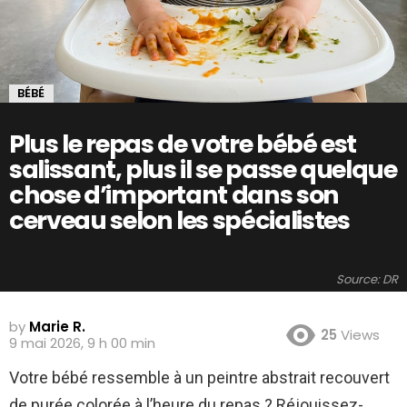
BÉBÉ
Plus le repas de votre bébé est
salissant, plus il se passe quelque
chose d’important dans son
cerveau selon les spécialistes
Source: DR
by
Marie R.
25
Views
9 mai 2026, 9 h 00 min
Votre bébé ressemble à un peintre abstrait recouvert
de purée colorée à l’heure du repas ? Réjouissez-