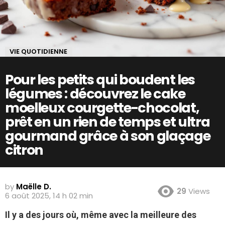
VIE QUOTIDIENNE
Pour les petits qui boudent les
légumes : découvrez le cake
moelleux courgette-chocolat,
prêt en un rien de temps et ultra
gourmand grâce à son glaçage
citron
by
Maëlle D.
29
Views
6 août 2025, 14 h 02 min
Il y a des jours où, même avec la meilleure des