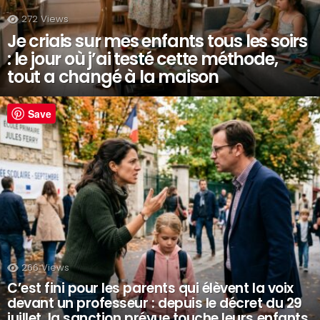
272
Views
Je criais sur mes enfants tous les soirs
: le jour où j’ai testé cette méthode,
tout a changé à la maison
Save
266
Views
C’est fini pour les parents qui élèvent la voix
devant un professeur : depuis le décret du 29
juillet, la sanction prévue touche leurs enfants