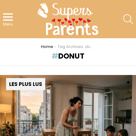
S
Menu
You are here:
Home
Tag Archives: donut
DONUT
LES PLUS LUS