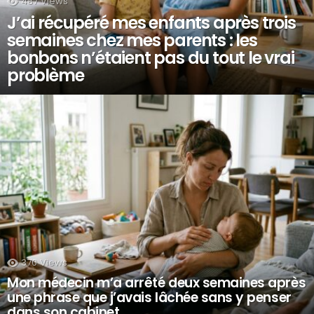
487
Views
J’ai récupéré mes enfants après trois
semaines chez mes parents : les
bonbons n’étaient pas du tout le vrai
problème
370
Views
Mon médecin m’a arrêté deux semaines après
une phrase que j’avais lâchée sans y penser
dans son cabinet