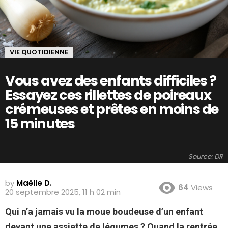
VIE QUOTIDIENNE
Vous avez des enfants difficiles ?
Essayez ces rillettes de poireaux
crémeuses et prêtes en moins de
15 minutes
Source: DR
by
Maëlle D.
64
Views
20 septembre 2025, 11 h 02 min
Qui n’a jamais vu la moue boudeuse d’un enfant
devant une assiette de légumes ? Quand la rentrée