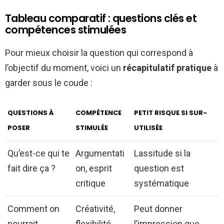
Tableau comparatif : questions clés et
compétences stimulées
Pour mieux choisir la question qui correspond à
l’objectif du moment, voici un
récapitulatif pratique
à
garder sous le coude :
QUESTIONS À
COMPÉTENCE
PETIT RISQUE SI SUR-
POSER
STIMULÉE
UTILISÉE
Qu’est-ce qui te
Argumentati
Lassitude si la
fait dire ça ?
on, esprit
question est
critique
systématique
Comment on
Créativité,
Peut donner
pourrait
flexibilité,
l’impression que