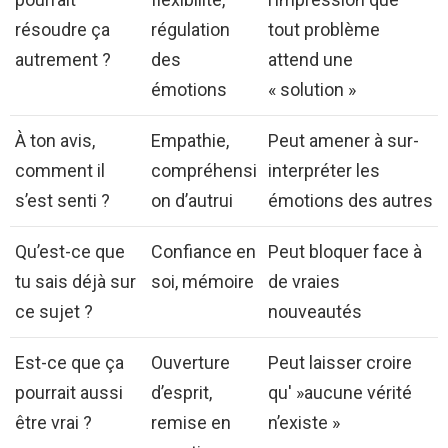
résoudre ça
régulation
tout problème
autrement ?
des
attend une
émotions
« solution »
À ton avis,
Empathie,
Peut amener à sur-
comment il
compréhensi
interpréter les
s’est senti ?
on d’autrui
émotions des autres
Qu’est-ce que
Confiance en
Peut bloquer face à
tu sais déjà sur
soi, mémoire
de vraies
ce sujet ?
nouveautés
Est-ce que ça
Ouverture
Peut laisser croire
pourrait aussi
d’esprit,
qu' »aucune vérité
être vrai ?
remise en
n’existe »