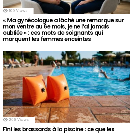
109
Views
« Ma gynécologue a lâché une remarque sur
mon ventre au 6e mois, je ne l’ai jamais
oubliée » : ces mots de soignants qui
marquent les femmes enceintes
206
Views
Fini les brassards à la piscine : ce que les