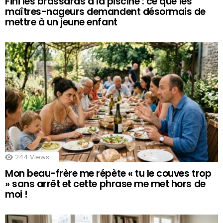
Fini les brassards à la piscine : ce que les
maîtres-nageurs demandent désormais de
mettre à un jeune enfant
244
Views
Mon beau-frère me répète « tu le couves trop
» sans arrêt et cette phrase me met hors de
moi !