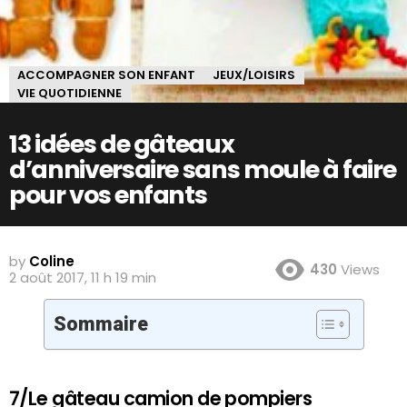
ACCOMPAGNER SON ENFANT
JEUX/LOISIRS
VIE QUOTIDIENNE
13 idées de gâteaux
d’anniversaire sans moule à faire
pour vos enfants
by
Coline
430
Views
2 août 2017, 11 h 19 min
Sommaire
7/Le gâteau camion de pompiers