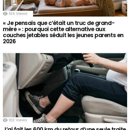
104
Views
« Je pensais que c’était un truc de grand-
mère » : pourquoi cette alternative aux
couches jetables séduit les jeunes parents en
2026
102
Views
J’ai fait les 600 km du retour d’une seule traite