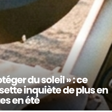
téger du soleil » : ce
sette inquiète de plus en
tes en été