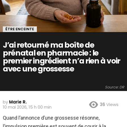
ÊTRE ENCEINTE
J’ai retourné ma boîte de
prénatal en pharmacie : le
premier ingrédient n’a rien à voir
avec une grossesse
Source: DR
by
Marie R.
36
Views
10 mai 2026, 15 h 00 min
Quand l’annonce d’une grossesse résonne,
l’impulsion première est souvent de courir à la