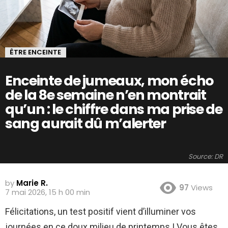
ÊTRE ENCEINTE
Enceinte de jumeaux, mon écho
de la 8e semaine n’en montrait
qu’un : le chiffre dans ma prise de
sang aurait dû m’alerter
Source: DR
by
Marie R.
97
Views
7 mai 2026, 15 h 00 min
Félicitations, un test positif vient d’illuminer vos
journées en ce doux milieu de printemps ! Vous êtes