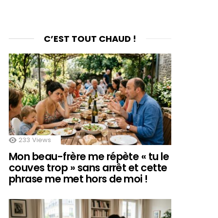
C’EST TOUT CHAUD !
233
Views
Mon beau-frère me répète « tu le
couves trop » sans arrêt et cette
phrase me met hors de moi !