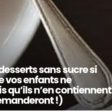
desserts sans sucre si
 vos enfants ne
s qu’ils n’en contiennent
demanderont !)