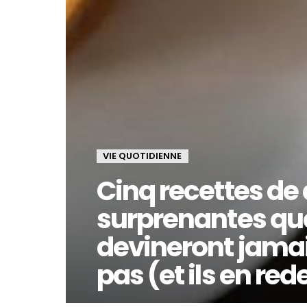
VIE QUOTIDIENNE
Cinq recettes de 
surprenantes que
devineront jamai
pas (et ils en re