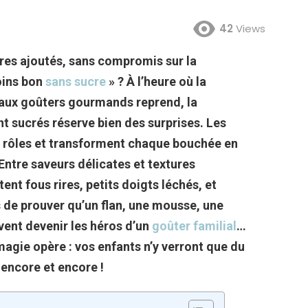
42
Views
cres ajoutés, sans compromis sur la
oins bon
sans sucre
» ? À l’heure où la
e aux goûters gourmands reprend, la
 sucrés réserve bien des surprises. Les
rs rôles et transforment chaque bouchée en
ntre saveurs délicates et textures
ent fous rires, petits doigts léchés, et
s de prouver qu’un flan, une mousse, une
vent devenir les héros d’un
goûter familial
…
magie opère : vos enfants n’y verront que du
 encore et encore !