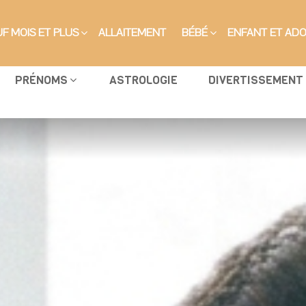
F MOIS ET PLUS
ALLAITEMENT
BÉBÉ
ENFANT ET AD
PRÉNOMS
ASTROLOGIE
DIVERTISSEMENT