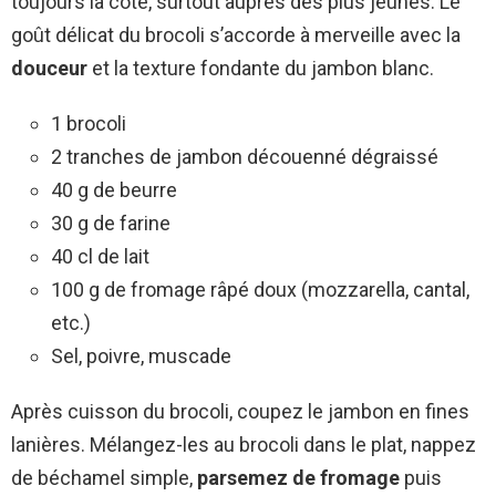
toujours la cote, surtout auprès des plus jeunes. Le
goût délicat du brocoli s’accorde à merveille avec la
douceur
et la texture fondante du jambon blanc.
1 brocoli
2 tranches de jambon découenné dégraissé
40 g de beurre
30 g de farine
40 cl de lait
100 g de fromage râpé doux (mozzarella, cantal,
etc.)
Sel, poivre, muscade
Après cuisson du brocoli, coupez le jambon en fines
lanières. Mélangez-les au brocoli dans le plat, nappez
de béchamel simple,
parsemez de fromage
puis