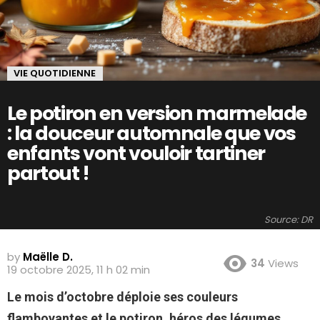
VIE QUOTIDIENNE
Le potiron en version marmelade
: la douceur automnale que vos
enfants vont vouloir tartiner
partout !
Source: DR
by
Maëlle D.
34
Views
19 octobre 2025, 11 h 02 min
Le mois d’octobre déploie ses couleurs
flamboyantes et le potiron, héros des légumes