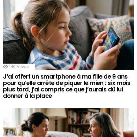
140
Views
J’ai offert un smartphone à ma fille de 9 ans
pour qu’elle arrête de piquer le mien : six mois
plus tard, j’ai compris ce que j’aurais dû lui
donner à la place