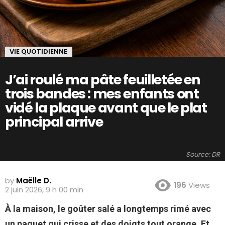
VIE QUOTIDIENNE
J’ai roulé ma pâte feuilletée en
trois bandes : mes enfants ont
vidé la plaque avant que le plat
principal arrive
Source: DR
by
Maëlle D.
196
Views
2 juin 2026, 9 h 00 min
À la maison, le goûter salé a longtemps rimé avec
un paquet qui crisse et des doigts tout orange. Et