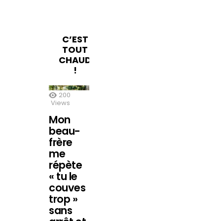
C’EST
TOUT
CHAUD
!
200
Views
Mon
beau-
frère
me
répète
« tu le
couves
trop »
sans