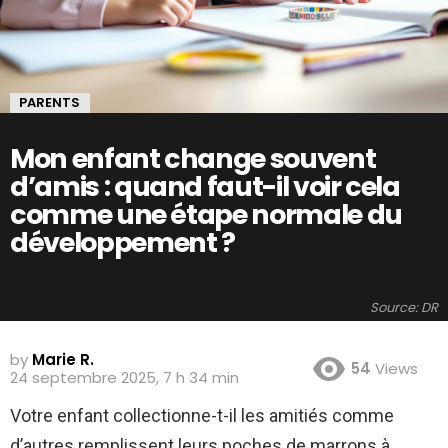
PARENTS
Mon enfant change souvent
d’amis : quand faut-il voir cela
comme une étape normale du
développement ?
Source: DR
by
Marie R.
54
Views
24 septembre 2025, 7 h 34 min
Votre enfant collectionne-t-il les amitiés comme
d’autres remplissent leurs poches de marrons à