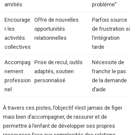
amitiés
problème”
Encourage
Offre de nouvelles
Parfois source
r les
opportunités
de frustration si
activités
relationnelles
l’intégration
collectives
tarde
Accompag
Prise de recul, outils
Nécessite de
nement
adaptés, soutien
franchir le pas
profession
personnalisé
de la demande
nel
d’aide
À travers ces pistes, l’objectif n’est jamais de figer
mais bien d’accompagner, de rassurer et de
permettre à l’enfant de développer ses propres
ressources face aux complexités des relations