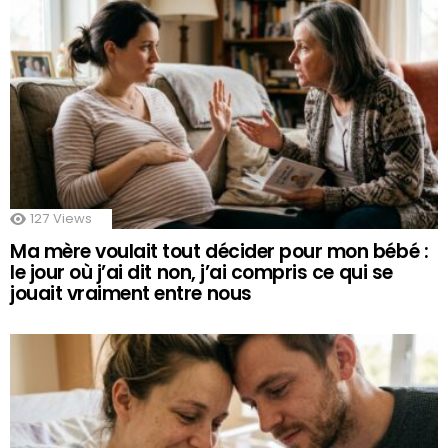
127
Views
Ma mère voulait tout décider pour mon bébé :
le jour où j’ai dit non, j’ai compris ce qui se
jouait vraiment entre nous