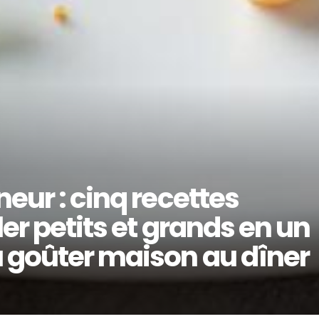
neur : cinq recettes
ler petits et grands en un
u goûter maison au dîner