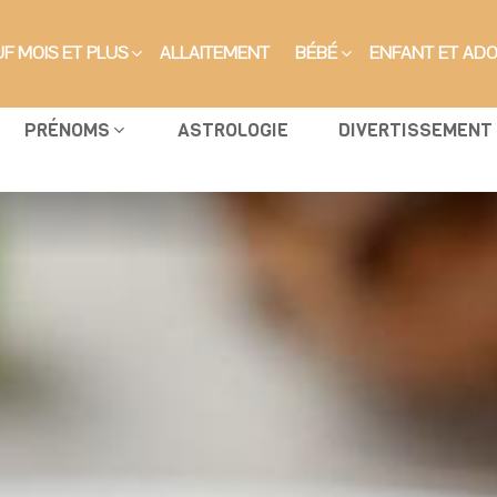
F MOIS ET PLUS
ALLAITEMENT
BÉBÉ
ENFANT ET AD
PRÉNOMS
ASTROLOGIE
DIVERTISSEMENT