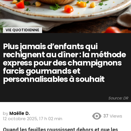
VIE QUOTIDIENNE
Plus jamais d’enfants qui
rechignent au dîner : la méthode
express pour des champignons
farcis gourmands et
personnalisables à souhait
Source: DR
by
Maëlle D.
37
Views
12 octobre 2025, 17 h 02 min
Quand les feuilles roussissent dehors et que les