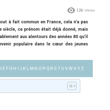
1.2k
Views
tout à fait commun en France, cela n’a pas
e siècle, ce prénom était déjà donné, mais
tablement aux alentours des années 80 qu’il
enir populaire dans le cœur des jeunes
D
E
F
G
H
I
J
K
L
M
N
O
P
Q
R
S
T
U
V
W
X
Y
Z