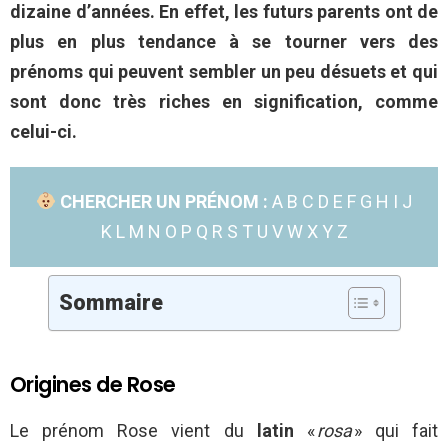
dizaine d’années. En effet, les futurs parents ont de
plus en plus tendance à se tourner vers des
prénoms qui peuvent sembler un peu désuets et qui
sont donc très riches en signification, comme
celui-ci.
CHERCHER UN PRÉNOM :
A
B
C
D
E
F
G
H
I
J
K
L
M
N
O
P
Q
R
S
T
U
V
W
X
Y
Z
Sommaire
Origines de Rose
Le prénom Rose vient du
latin
«
rosa
» qui fait