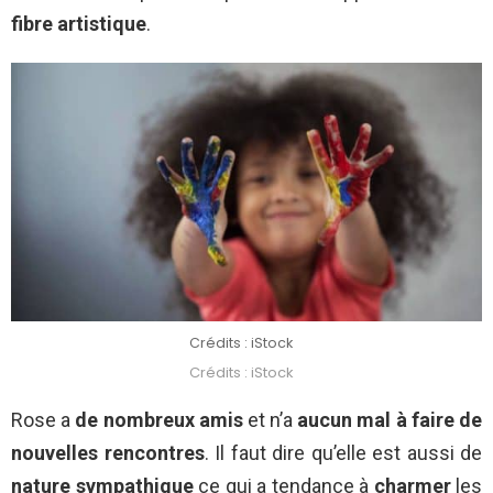
fibre artistique
.
Crédits : iStock
Crédits : iStock
Rose a
de nombreux amis
et n’a
aucun mal à faire de
nouvelles rencontres
. Il faut dire qu’elle est aussi de
nature sympathique
ce qui a tendance à
charmer
les