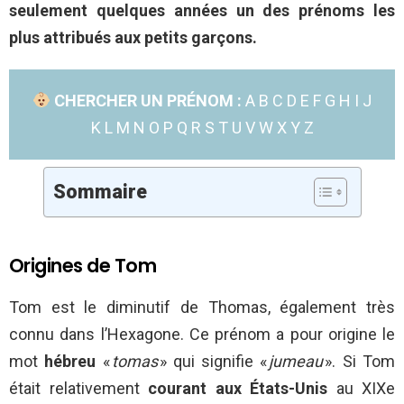
seulement quelques années un des prénoms les
plus attribués aux petits garçons.
CHERCHER UN PRÉNOM :
A
B
C
D
E
F
G
H
I
J
K
L
M
N
O
P
Q
R
S
T
U
V
W
X
Y
Z
Sommaire
Origines de Tom
Tom est le diminutif de Thomas, également très
connu dans l’Hexagone. Ce prénom a pour origine le
mot
hébreu
«
tomas
» qui signifie «
jumeau
». Si Tom
était relativement
courant aux États-Unis
au XIXe