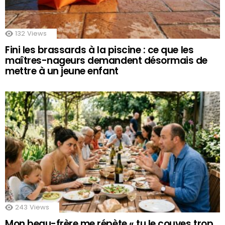
132
Views
Fini les brassards à la piscine : ce que les
maîtres-nageurs demandent désormais de
mettre à un jeune enfant
243
Views
Mon beau-frère me répète « tu le couves trop