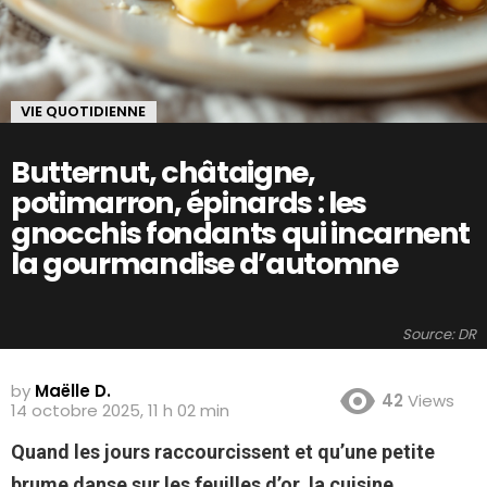
VIE QUOTIDIENNE
Butternut, châtaigne,
potimarron, épinards : les
gnocchis fondants qui incarnent
la gourmandise d’automne
Source: DR
by
Maëlle D.
42
Views
14 octobre 2025, 11 h 02 min
Quand les jours raccourcissent et qu’une petite
brume danse sur les feuilles d’or, la cuisine