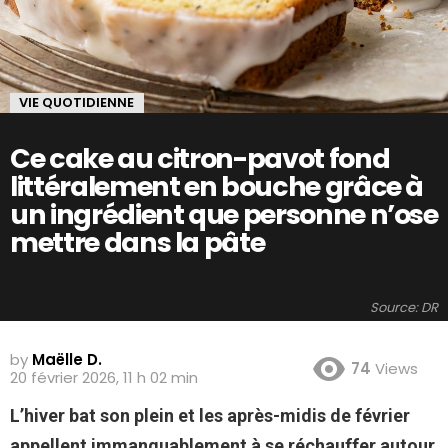
VIE QUOTIDIENNE
Ce cake au citron-pavot fond
littéralement en bouche grâce à
un ingrédient que personne n’ose
mettre dans la pâte
Source: DR
by
Maëlle D.
74
Views
20 février 2026, 11 h 02 min
L’hiver bat son plein et les après-midis de février
appellent immanquablement à se réchauffer autour