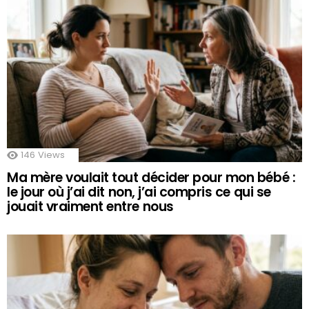
146
Views
Ma mère voulait tout décider pour mon bébé :
le jour où j’ai dit non, j’ai compris ce qui se
jouait vraiment entre nous