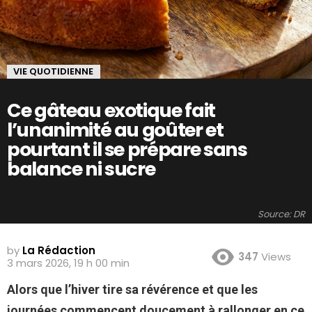
VIE QUOTIDIENNE
Ce gâteau exotique fait
l’unanimité au goûter et
pourtant il se prépare sans
balance ni sucre
Source: DR
by
La Rédaction
347
Views
3 mars 2026, 19 h 00 min
Alors que l’hiver tire sa révérence et que les
journées commencent doucement à rallonger en ce