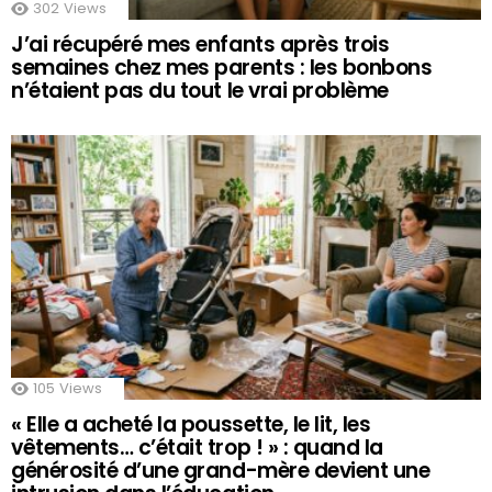
302
Views
J’ai récupéré mes enfants après trois
semaines chez mes parents : les bonbons
n’étaient pas du tout le vrai problème
105
Views
« Elle a acheté la poussette, le lit, les
vêtements… c’était trop ! » : quand la
générosité d’une grand-mère devient une