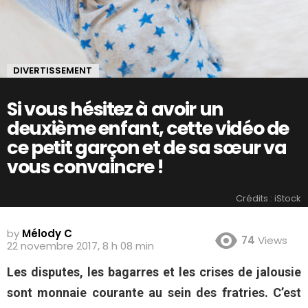
DIVERTISSEMENT
Si vous hésitez à avoir un
deuxième enfant, cette vidéo de
ce petit garçon et de sa sœur va
vous convaincre !
Crédits : iStock
by
Mélody C
74
Views
22 novembre 2017, 8 h 08 min
Les disputes, les bagarres et les crises de jalousie
sont monnaie courante au sein des fratries. C’est