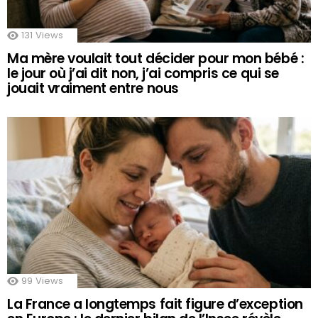
131
Views
Ma mère voulait tout décider pour mon bébé :
le jour où j’ai dit non, j’ai compris ce qui se
jouait vraiment entre nous
99
Views
La France a longtemps fait figure d’exception