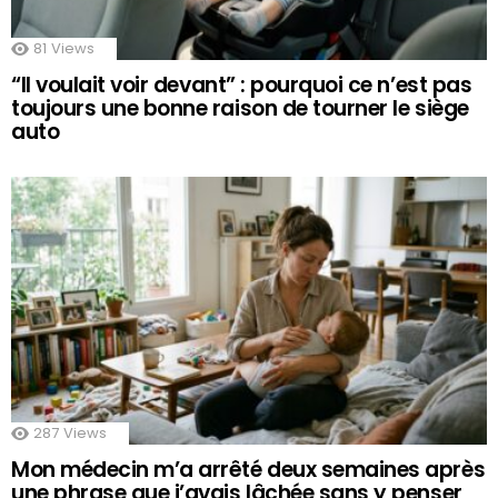
81
Views
“Il voulait voir devant” : pourquoi ce n’est pas
toujours une bonne raison de tourner le siège
auto
287
Views
Mon médecin m’a arrêté deux semaines après
une phrase que j’avais lâchée sans y penser