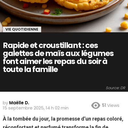
VIE QUOTIDIENNE
Rapide et croustillant : ces
galettes de maïs aux légumes
font aimer les repas du soir à
toute la famille
Source: DR
by
Maëlle D.
51
Views
15 septembre 2025, 14 h 02 min
À la tombée du jour, la promesse d’un repas coloré,
réconfortant et parfumé transforme la fin de