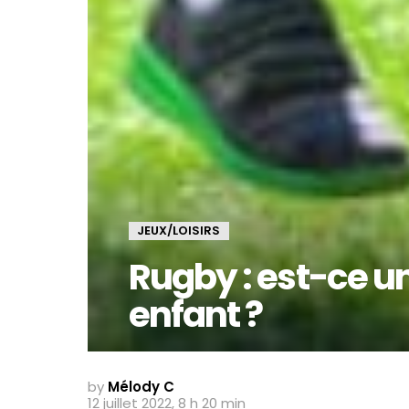
JEUX/LOISIRS
Rugby : est-ce u
enfant ?
by
Mélody C
12 juillet 2022, 8 h 20 min